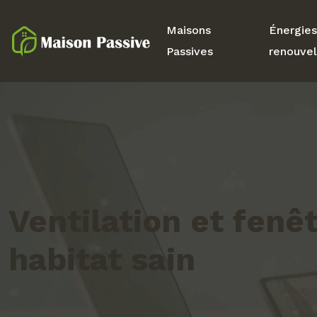
Maisons
Énergies
Passives
renouvel
Ventilation et fenê
habitat sain