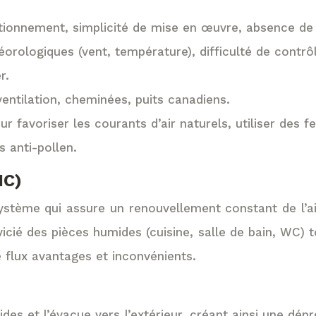
nctionnement, simplicité de mise en œuvre, absence d
ologiques (vent, température), difficulté de contrôler
r.
ventilation, cheminées, puits canadiens.
ur favoriser les courants d’air naturels, utiliser des f
es anti-pollen.
MC)
tème qui assure un renouvellement constant de l’air 
 vicié des pièces humides (cuisine, salle de bain, WC) 
 flux avantages et inconvénients.
des et l’évacue vers l’extérieur, créant ainsi une dépres