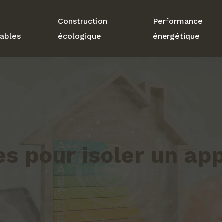
Construction
Performance
ables
écologique
énergétique
es pour isoler un a