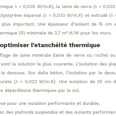
ermique λ = 0,035 W/m.K), la laine de verre (λ = 0,03
olystyrène expansé (λ = 0,033 W/m.K) et extrudé (λ
t plus important. Une épaisseur d’isolant de 15 cm
 thermique (R) minimale de 3,7 m².K/W pour les murs.
 optimiser l’etanchéité thermique
flage de laine minérale (laine de verre ou roche) ou
t la solution la plus courante. L’isolation des plan
 le dessous. Sur dalle béton, l’isolation par le de
rate (λ = 0,022 W/m.K). Une isolation de 25 cm de
s déperditions thermiques par le sol.
ose pour une isolation performante et durable.
avec des plafonds suspendus et des isolants performan