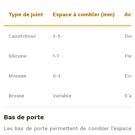
Type de joint
Espace à combler (mm)
Ava
Caoutchouc
2-5
Dura
Silicone
1-7
Flex
Mousse
0-3
Écon
Brosse
Variable
S’ad
Bas de porte
Les bas de porte permettent de combler l’espace